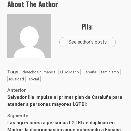
About The Author
Pilar
See author's posts
Tags:
derechos humanos
El Solidario
España
feminismo
igualdad
social
Post
Anterior
Salvador Illa impulsa el primer plan de Cataluña para
navigation
atender a personas mayores LGTBI:
Siguiente
Las agresiones a personas LGTBI se duplican en
Madrid: la discriminación sigue golpeando a España