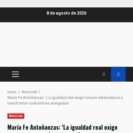
Saltar
8 de agosto de 2026
al
contenido
MENÚ
PRINCIPAL
Inicio
Nacional
María Fe Antoñanzas: ‘La igualdad real exige romper estereotipos y
transformar costumbres arraigadas’
Nacional
María Fe Antoñanzas: ‘La igualdad real exige