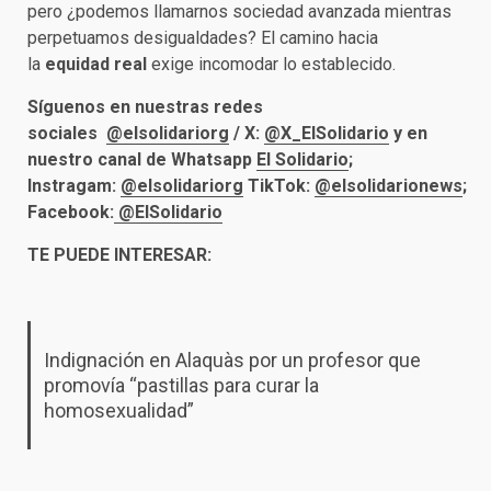
pero ¿podemos llamarnos sociedad avanzada mientras
perpetuamos desigualdades? El camino hacia
la
equidad real
exige incomodar lo establecido.
Síguenos en nuestras redes
sociales
@elsolidariorg
/
X:
@X_ElSolidario
y en
nuestro canal de Whatsapp
El Solidario
;
Instragam:
@elsolidariorg
TikTok:
@elsolidarionews
;
Facebook:
@ElSolidario
TE PUEDE INTERESAR:
Indignación en Alaquàs por un profesor que
promovía “pastillas para curar la
homosexualidad”