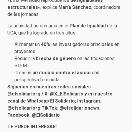
«La universidad reproduce las
desigualdades
estructurales
«, explica
María Sánchez
, coordinadora
de las jornadas.
La actividad se enmarca en el
Plan de Igualdad
de la
UCA, que ha logrado en tres años:
Aumentar un
40%
las investigadoras principales en
proyectos
Reducir la
brecha de género
en las titulaciones
STEM
Crear un
protocolo contra el acoso
con
perspectiva feminista
Síguenos en nuestras redes sociales
@elsolidariorg / X: @X_ElSolidario y en nuestro
canal de Whatsapp El Solidario; Instagram:
@elsolidariorg TikTok: @elsolidarionews;
Facebook: @ElSolidario
TE PUEDE INTERESAR: