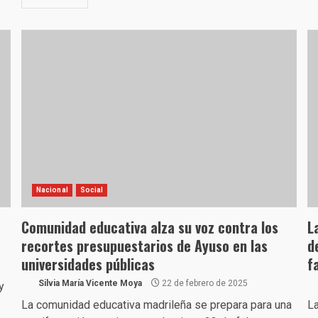
Nacional
Social
Comunidad educativa alza su voz contra los
L
recortes presupuestarios de Ayuso en las
d
universidades públicas
f
Silvia María Vicente Moya
22 de febrero de 2025
y
La comunidad educativa madrileña se prepara para una
La