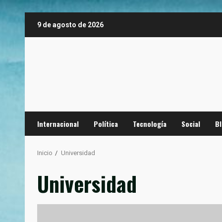
Saltar
9 de agosto de 2026
al
contenido
Internacional
Política
Tecnología
Social
B
Inicio
Universidad
Universidad