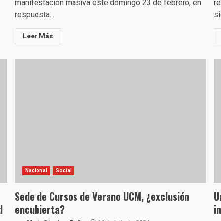
manifestación masiva este domingo 23 de febrero, en
re
respuesta...
si
Leer Más
Nacional
Social
Sede de Cursos de Verano UCM, ¿exclusión
U
d
encubierta?
i