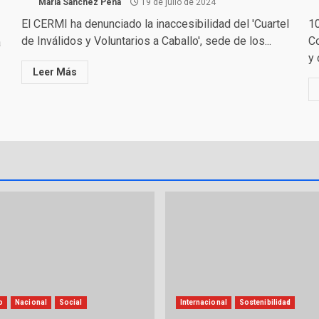
Maria Sánchez Peña
19 de julio de 2024
El CERMI ha denunciado la inaccesibilidad del 'Cuartel
10
de Inválidos y Voluntarios a Caballo', sede de los...
Co
a
y 
Leer Más
o
Nacional
Social
Internacional
Sostenibilidad