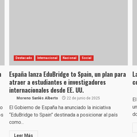
Destacado
Internacional
Nacional
Social
n
España lanza EduBridge to Spain, un plan para
L
atraer a estudiantes e investigadores
c
internacionales desde EE. UU.
Moreno Sanlés Alberto
22 de junio de 2025
El
un
do
El Gobierno de España ha anunciado la iniciativa
do
os
“EduBridge to Spain” destinada a posicionar al país
como...
Leer Más