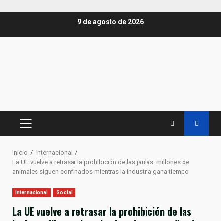
Saltar
9 de agosto de 2026
al
contenido
MENÚ
PRINCIPAL
Inicio
Internacional
La UE vuelve a retrasar la prohibición de las jaulas: millones de
animales siguen confinados mientras la industria gana tiempo
Internacional
Social
La UE vuelve a retrasar la prohibición de las