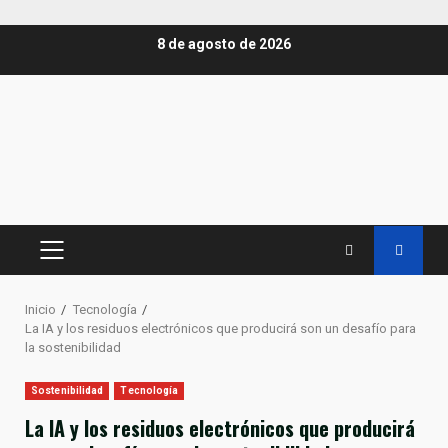
Saltar
8 de agosto de 2026
al
contenido
MENÚ
PRINCIPAL
Inicio
Tecnología
La IA y los residuos electrónicos que producirá son un desafío para
la sostenibilidad
Sostenibilidad
Tecnología
La IA y los residuos electrónicos que producirá