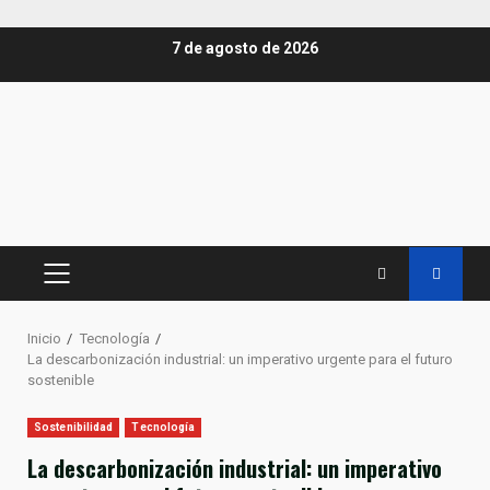
Saltar
7 de agosto de 2026
al
contenido
MENÚ
PRINCIPAL
Inicio
Tecnología
La descarbonización industrial: un imperativo urgente para el futuro
sostenible
Sostenibilidad
Tecnología
La descarbonización industrial: un imperativo