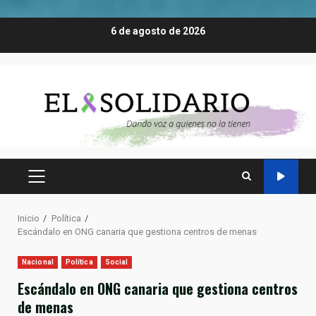
Saltar
6 de agosto de 2026
al
contenido
MENÚ
PRINCIPAL
Inicio
Política
Escándalo en ONG canaria que gestiona centros de menas
Nacional
Política
Social
Escándalo en ONG canaria que gestiona centros
de menas