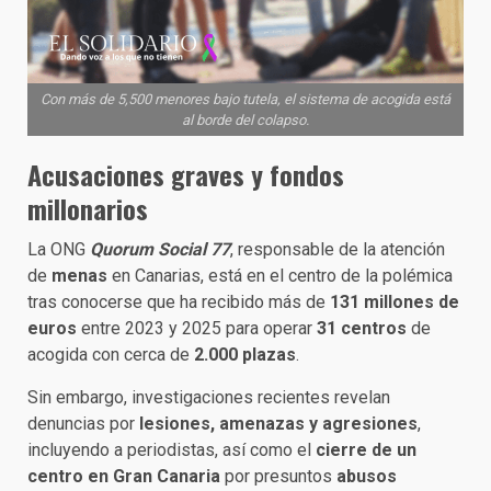
Con más de 5,500 menores bajo tutela, el sistema de acogida está
al borde del colapso.
Acusaciones graves y fondos
millonarios
La ONG
Quorum Social 77
, responsable de la atención
de
menas
en Canarias, está en el centro de la polémica
tras conocerse que ha recibido más de
131 millones de
euros
entre 2023 y 2025 para operar
31 centros
de
acogida con cerca de
2.000 plazas
.
Sin embargo, investigaciones recientes revelan
denuncias por
lesiones, amenazas y agresiones
,
incluyendo a periodistas, así como el
cierre de un
centro en Gran Canaria
por presuntos
abusos