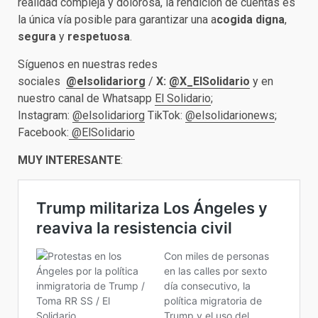
realidad compleja y dolorosa, la rendición de cuentas es
la única vía posible para garantizar una a
cogida digna
,
segura
y
respetuosa
.
Síguenos en nuestras redes
sociales
@elsolidariorg
/
X:
@X_ElSolidario
y en
nuestro canal de Whatsapp
El Solidario
;
Instagram:
@elsolidariorg
TikTok:
@elsolidarionews
;
Facebook:
@ElSolidario
MUY INTERESANTE
: