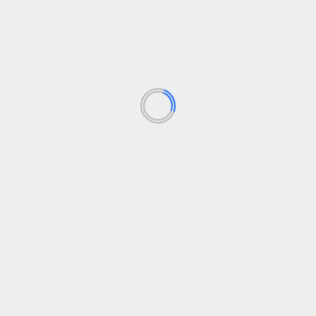
muertos y profundiza la
Estremeñu reconoci
Los campos obligatorios están marcados con
*