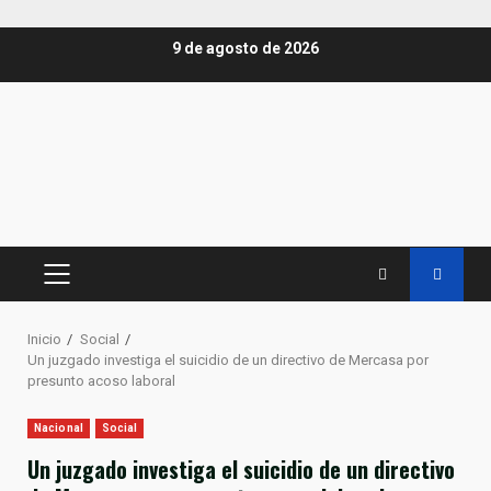
Saltar
9 de agosto de 2026
al
contenido
MENÚ
PRINCIPAL
Inicio
Social
Un juzgado investiga el suicidio de un directivo de Mercasa por
presunto acoso laboral
Nacional
Social
Un juzgado investiga el suicidio de un directivo