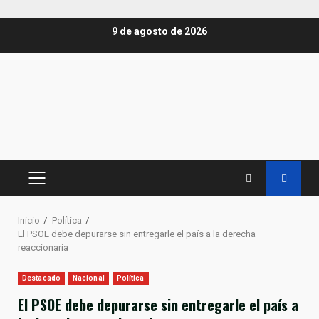
Saltar
9 de agosto de 2026
al
contenido
MENÚ
PRINCIPAL
Inicio
Política
El PSOE debe depurarse sin entregarle el país a la derecha
reaccionaria
Destacado
Nacional
Política
El PSOE debe depurarse sin entregarle el país a