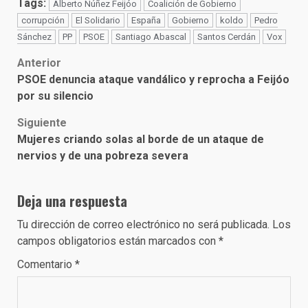
Tags:
Alberto Núñez Feijóo
Coalición de Gobierno
corrupción
El Solidario
España
Gobierno
koldo
Pedro
Sánchez
PP
PSOE
Santiago Abascal
Santos Cerdán
Vox
Post
Anterior
PSOE denuncia ataque vandálico y reprocha a Feijóo
navigation
por su silencio
Siguiente
Mujeres criando solas al borde de un ataque de
nervios y de una pobreza severa
Deja una respuesta
Tu dirección de correo electrónico no será publicada.
Los
campos obligatorios están marcados con
*
Comentario
*