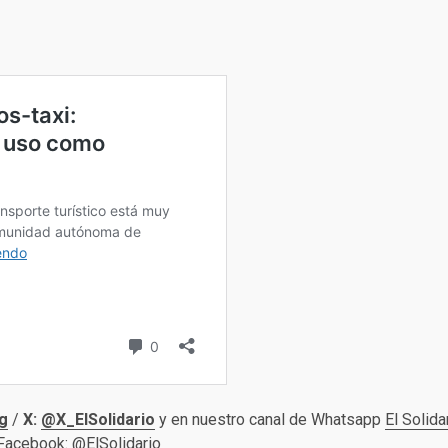
g
/
X:
@X_ElSolidario
y en nuestro canal de Whatsapp
El Solida
 Facebook:
@ElSolidario