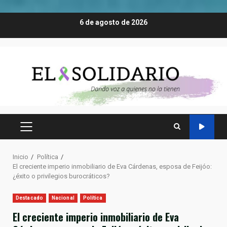
Saltar
6 de agosto de 2026
al
contenido
MENÚ
PRINCIPAL
Inicio
Política
El creciente imperio inmobiliario de Eva Cárdenas, esposa de Feijóo:
¿éxito o privilegios burocráticos?
Destacado
Nacional
Política
El creciente imperio inmobiliario de Eva