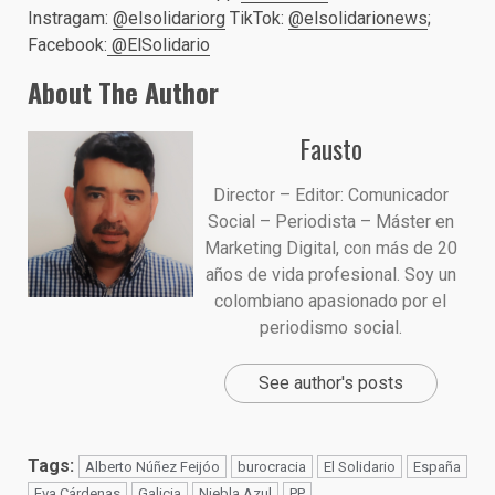
Instragam:
@elsolidariorg
TikTok:
@elsolidarionews
;
Facebook:
@ElSolidario
About The Author
Fausto
Director – Editor: Comunicador
Social – Periodista – Máster en
Marketing Digital, con más de 20
años de vida profesional. Soy un
colombiano apasionado por el
periodismo social.
See author's posts
Tags:
Alberto Núñez Feijóo
burocracia
El Solidario
España
Eva Cárdenas
Galicia
Niebla Azul
PP