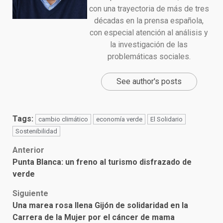
con una trayectoria de más de tres
décadas en la prensa española,
con especial atención al análisis y
la investigación de las
problemáticas sociales.
See author's posts
Tags:
cambio climático
economía verde
El Solidario
Sostenibilidad
Post
Anterior
Punta Blanca: un freno al turismo disfrazado de
navigation
verde
Siguiente
Una marea rosa llena Gijón de solidaridad en la
Carrera de la Mujer por el cáncer de mama