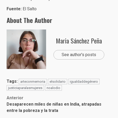
Fuente:
El Salto
About The Author
Maria Sánchez Peña
See author's posts
Tags:
arteconmemoria
elsolidario
igualdaddegénero
justiciaparalasmujeres
noalodio
Post
Anterior
Desaparecen miles de niñas en India, atrapadas
navigation
entre la pobreza y la trata