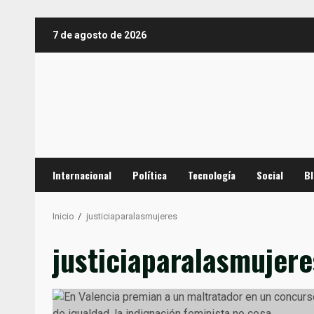
Saltar
7 de agosto de 2026
al
contenido
Internacional
Política
Tecnología
Social
B
Inicio
justiciaparalasmujeres
justiciaparalasmujere