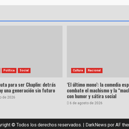
Política
Social
Cultura
Nacional
uta para ser Chaplin: detrás
‘El último mono’: la comedia es
hay una generación sin futuro
combate el machismo y la “mac
con humor y sátira social
o de 2026
6 de agosto de 2026
right © Todos los derechos reservados.
|
DarkNews
por AF th