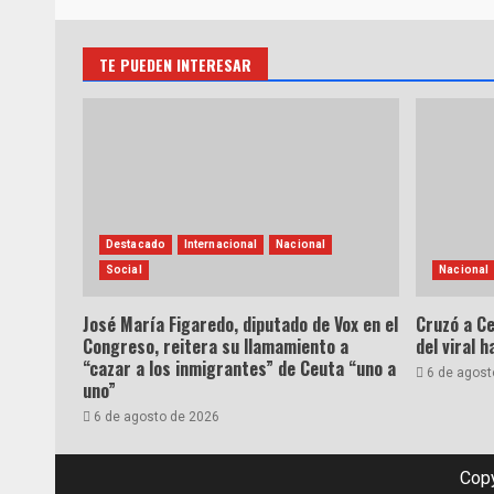
TE PUEDEN INTERESAR
Destacado
Internacional
Nacional
Social
Nacional
José María Figaredo, diputado de Vox en el
Cruzó a Ce
Congreso, reitera su llamamiento a
del viral 
“cazar a los inmigrantes” de Ceuta “uno a
6 de agost
uno”
6 de agosto de 2026
Copy