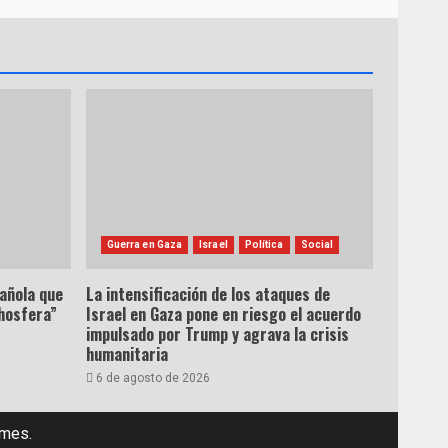
Guerra en Gaza
Israel
Política
Social
pañola que
La intensificación de los ataques de
hosfera”
Israel en Gaza pone en riesgo el acuerdo
impulsado por Trump y agrava la crisis
humanitaria
6 de agosto de 2026
emes.