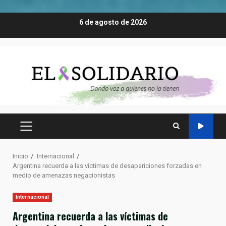
Saltar
6 de agosto de 2026
al
contenido
MENÚ
PRINCIPAL
Inicio
Internacional
Argentina recuerda a las víctimas de desapariciones forzadas en
medio de amenazas negacionistas
Internacional
Argentina recuerda a las víctimas de