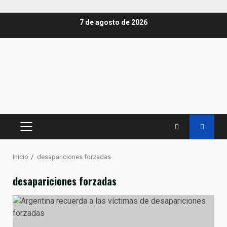
Saltar
7 de agosto de 2026
al
contenido
MENÚ
PRINCIPAL
Inicio
desapariciones forzadas
desapariciones forzadas