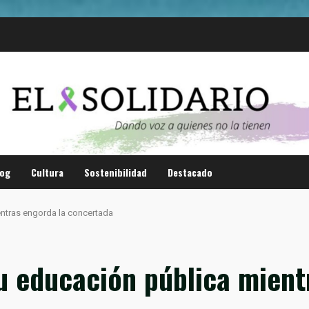
log
Cultura
Sostenibilidad
Destacado
ntras engorda la concertada
u educación pública mient