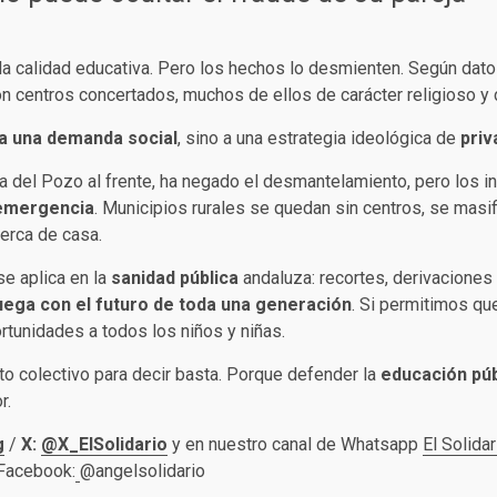
e la calidad educativa. Pero los hechos lo desmienten. Según dat
on centros concertados, muchos de ellos de carácter religioso y 
a una demanda social
, sino a una estrategia ideológica de
priv
cia del Pozo al frente, ha negado el desmantelamiento, pero los i
 emergencia
. Municipios rurales se quedan sin centros, se masif
cerca de casa.
se aplica en la
sanidad pública
andaluza: recortes, derivaciones 
uega con el futuro de toda una generación
. Si permitimos qu
rtunidades a todos los niños y niñas.
to colectivo para decir basta. Porque defender la
educación púb
r.
g
/
X:
@X_ElSolidario
y en nuestro canal de Whatsapp
El Solidar
 Facebook:
@angelsolidario