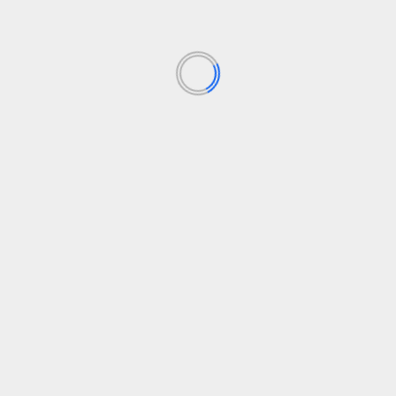
respuesta...
Leer Más
L
d
Es