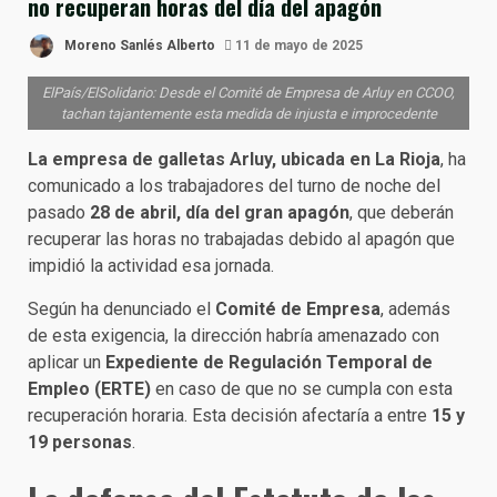
no recuperan horas del día del apagón
Moreno Sanlés Alberto
11 de mayo de 2025
ElPaís/ElSolidario: Desde el Comité de Empresa de Arluy en CCOO,
tachan tajantemente esta medida de injusta e improcedente
La empresa de galletas Arluy, ubicada en La Rioja
, ha
comunicado a los trabajadores del turno de noche del
pasado
28 de abril, día del gran apagón
, que deberán
recuperar las horas no trabajadas debido al apagón que
impidió la actividad esa jornada.
Según ha denunciado el
Comité de Empresa
, además
de esta exigencia, la dirección habría amenazado con
aplicar un
Expediente de Regulación Temporal de
Empleo (ERTE)
en caso de que no se cumpla con esta
recuperación horaria. Esta decisión afectaría a entre
15 y
19 personas
.