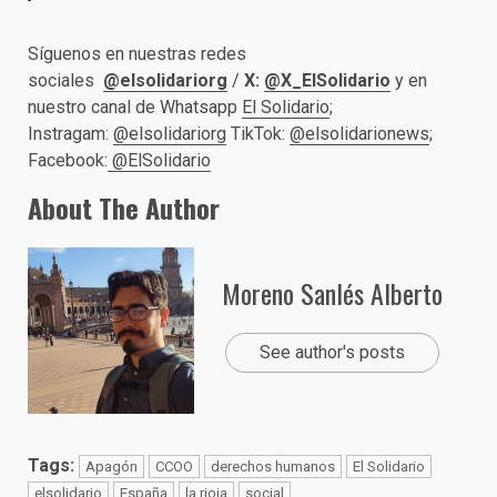
Síguenos en nuestras redes
sociales
@elsolidariorg
/
X:
@X_ElSolidario
y en
nuestro canal de Whatsapp
El Solidario
;
Instragam:
@elsolidariorg
TikTok:
@elsolidarionews
;
Facebook:
@ElSolidario
About The Author
Moreno Sanlés Alberto
See author's posts
Tags:
Apagón
CCOO
derechos humanos
El Solidario
elsolidario
España
la rioja
social