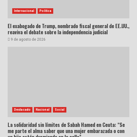
Internacional
Política
El exabogado de Trump, nombrado fiscal general de EE.UU.,
reaviva el debate sobre la independencia judicial
9 de agosto de 2026
Destacado
Nacional
Social
La solidaridad sin límites de Sabah Hamed en Ceuta: “Se
me parte el alma saber que una mujer embarazada o con
un hijo estén durmiendo en la calle”