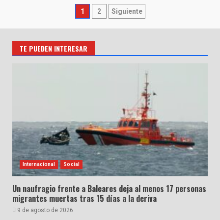
Paginación
1
2
Siguiente
de
entradas
TE PUEDEN INTERESAR
Internacional
Social
Un naufragio frente a Baleares deja al menos 17 personas
migrantes muertas tras 15 días a la deriva
9 de agosto de 2026