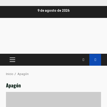
Saltar
9 de agosto de 2026
al
contenido
MENÚ
PRINCIPAL
Inicio
Apagón
Apagón