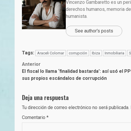
Vincenzo Gambaretto es un perio
derechos humanos, memoria demo
humanista.
See author's posts
Tags:
Araceli Colomar
corrupción
Ibiza
Inmobiliaria
S
Post
Anterior
El fiscal lo llama ‘finalidad bastarda’: así usó el 
navigation
sus propios escándalos de corrupción
Deja una respuesta
Tu dirección de correo electrónico no será publicada.
Comentario
*