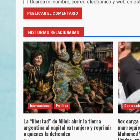
Guarda mi nombre, correo electrónico y web en es
HISTORIAS RELACIONADAS
Internacional
Política
Destacad
La “libertad” de Milei: abrir la tierra
Vox carga
argentina al capital extranjero y reprimir
marroquíe
a quienes la defienden
Mohamed VI
Unidos, en