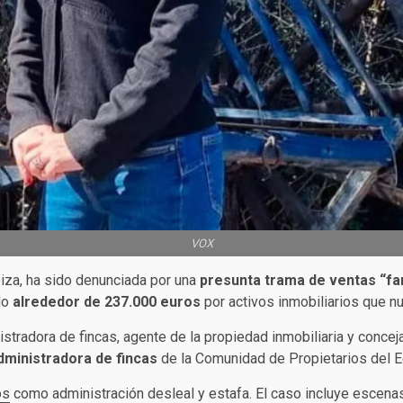
VOX
iza, ha sido denunciada por una
presunta trama de ventas “f
do
alrededor de
237.000 euros
por activos inmobiliarios que nun
nistradora de fincas, agente de la propiedad inmobiliaria y conc
dministradora de fincas
de la Comunidad de Propietarios del Ed
os
como administración desleal y estafa. El caso incluye escen