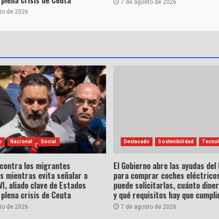
7 de agosto de 2026
to de 2026
o
Nacional
Social
Destacado
Sostenibilidad
Tecnol
 contra los migrantes
El Gobierno abre las ayudas del
s mientras evita señalar a
para comprar coches eléctricos
, aliado clave de Estados
puede solicitarlas, cuánto dine
 plena crisis de Ceuta
y qué requisitos hay que cumpli
to de 2026
7 de agosto de 2026