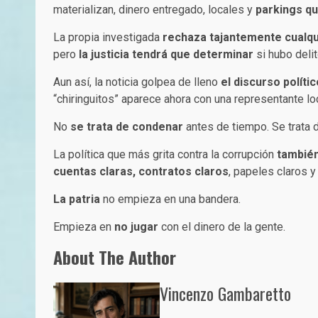
materializan, dinero entregado, locales y
parkings q
La propia investigada
rechaza tajantemente cualqui
pero
la justicia tendrá que determinar
si hubo delit
Aun así, la noticia golpea de lleno
el discurso políti
“chiringuitos” aparece ahora con una representante l
No
se trata de condenar
antes de tiempo. Se trata d
La política que más grita contra la corrupción
también
cuentas claras, contratos claros
, papeles claros y
La patria
no empieza en una bandera.
Empieza en
no jugar
con el dinero de la gente.
About The Author
Vincenzo Gambaretto