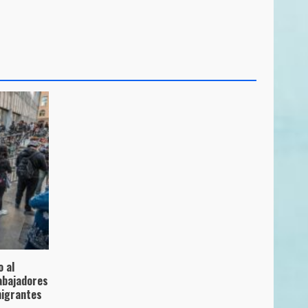
 al
abajadores
migrantes