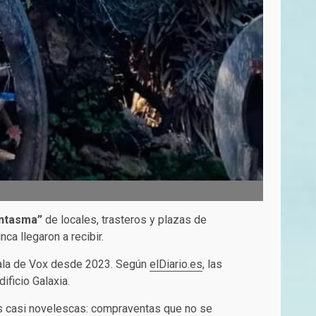
antasma”
de locales, trasteros y plazas de
ca llegaron a recibir.
ejala de Vox desde 2023. Según
elDiario.es
, las
ificio Galaxia.
as casi novelescas: compraventas que no se