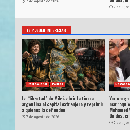
7 de agosto de 2026
7 de agos
TE PUEDEN INTERESAR
Internacional
Política
Destacad
La “libertad” de Milei: abrir la tierra
Vox carga
argentina al capital extranjero y reprimir
marroquíe
a quienes la defienden
Mohamed VI
Unidos, en
7 de agosto de 2026
7 de agos