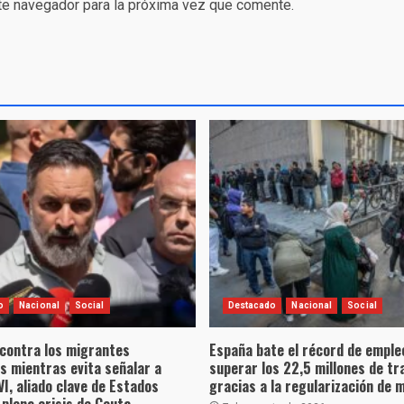
te navegador para la próxima vez que comente.
o
Nacional
Social
Destacado
Nacional
Social
 contra los migrantes
España bate el récord de empleo
s mientras evita señalar a
superar los 22,5 millones de tr
, aliado clave de Estados
gracias a la regularización de 
 plena crisis de Ceuta