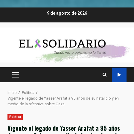
Saltar
9 de agosto de 2026
al
contenido
MENÚ
PRINCIPAL
Inicio
Política
Vigente el legado de Yasser Arafat a 95 años de su natalicio y en
medio de la ofensiva sobre Gaza
Política
Vigente el legado de Yasser Arafat a 95 años