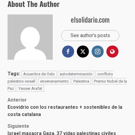
About The Author
elsolidario.com
See author's posts
Tags:
Acuerdos de Oslo
autodeterminación
conflicto
palestino-israelí
envenenamiento
Palestina
Premio Nobel de la
Paz
Yasser Arafat
Post
Anterior
Ecovidrio con los restaurantes + sostenibles de la
navigation
costa catalana
Siguiente
Israel masacra Gaza. 37 vidas palestinas civiles