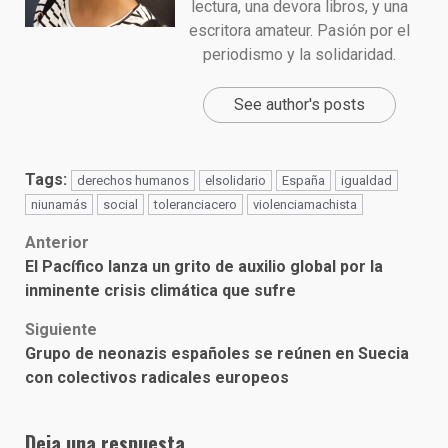
lectura, una devora libros, y una
escritora amateur. Pasión por el
periodismo y la solidaridad.
See author's posts
Tags:
derechos humanos
elsolidario
España
igualdad
niunamás
social
toleranciacero
violenciamachista
Post
Anterior
El Pacífico lanza un grito de auxilio global por la
navigation
inminente crisis climática que sufre
Siguiente
Grupo de neonazis españoles se reúnen en Suecia
con colectivos radicales europeos
Deja una respuesta