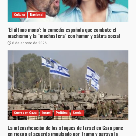
Cultura
Nacional
‘El último mono’: la comedia española que combate el
machismo y la “machosfera” con humor y sátira social
6 de agosto de 2026
Guerra en Gaza
Israel
Política
Social
La intensificación de los ataques de Israel en Gaza pone
en riesgo el acuerdo impulsado por Trump y agrava la