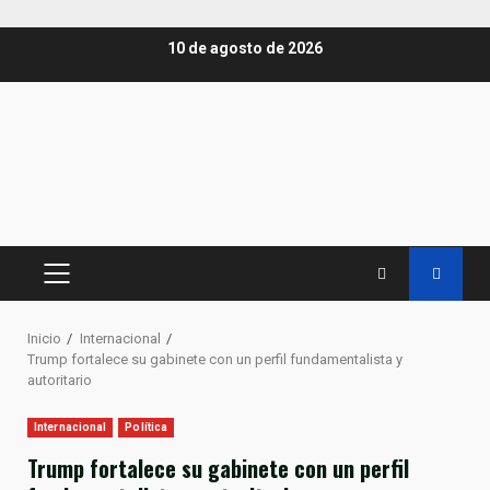
Saltar
10 de agosto de 2026
al
contenido
MENÚ
PRINCIPAL
Inicio
Internacional
Trump fortalece su gabinete con un perfil fundamentalista y
autoritario
Internacional
Política
Trump fortalece su gabinete con un perfil