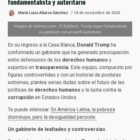
fundamentalista y autoritario
María Luisa Abarca Sánchez
18 de noviembre de 2024
Imagen de nytimes.com : El Solidario. Trump sigue fortaleciendo
su gabinete con un perfil autoritario.
En su regreso a la Casa Blanca,
Donald Trump
ha
conformado un gabinete que ha generado preocupación
entre defensores de los
derechos humanos
y
expertos en
transparencia
. Este equipo, compuesto por
figuras controvertidas y con un historial de posturas
extremas, plantea serias dudas sobre el futuro de las
políticas de
derechos humanos
y la lucha contra la
corrupción
en Estados Unidos.
Te puede interesar:
En América Latina, la pobreza
disminuye, pero la desigualdad persiste
Un gabinete de lealtades y controversias