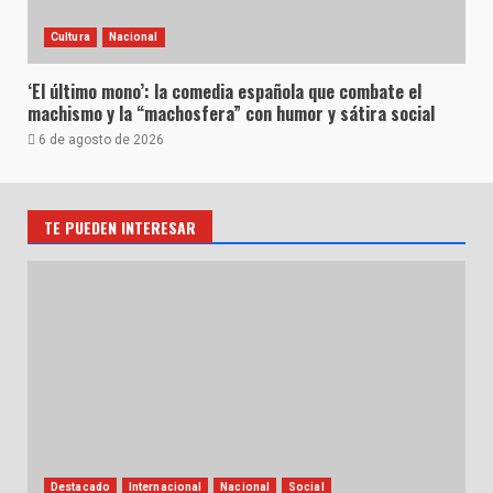
Cultura
Nacional
‘El último mono’: la comedia española que combate el
machismo y la “machosfera” con humor y sátira social
6 de agosto de 2026
TE PUEDEN INTERESAR
Destacado
Internacional
Nacional
Social