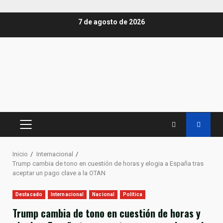
Saltar
7 de agosto de 2026
al
contenido
MENÚ
PRINCIPAL
Inicio
Internacional
Trump cambia de tono en cuestión de horas y elogia a España tras
aceptar un pago clave a la OTAN
Destacado
Internacional
Nacional
Política
Trump cambia de tono en cuestión de horas y