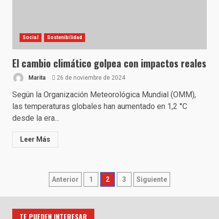
Social
Sostenibilidad
El cambio climático golpea con impactos reales
Marita
26 de noviembre de 2024
Según la Organización Meteorológica Mundial (OMM),
las temperaturas globales han aumentado en 1,2 °C
desde la era...
Leer Más
Paginación
Anterior
1
2
3
Siguiente
de
TE PUEDEN INTERESAR