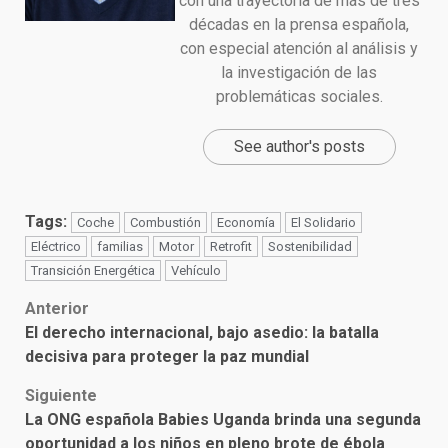
con una trayectoria de más de tres
décadas en la prensa española,
con especial atención al análisis y
la investigación de las
problemáticas sociales.
See author's posts
Tags:
Coche
Combustión
Economía
El Solidario
Eléctrico
familias
Motor
Retrofit
Sostenibilidad
Transición Energética
Vehículo
Post
Anterior
El derecho internacional, bajo asedio: la batalla
navigation
decisiva para proteger la paz mundial
Siguiente
La ONG española Babies Uganda brinda una segunda
oportunidad a los niños en pleno brote de ébola