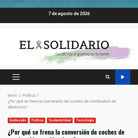
Saltar
7 de agosto de 2026
al
contenido
MENÚ
PRINCIPAL
Inicio
Política
¿Por qué se frena la conversión de coches de combustión en
eléctricos?
Destacado
Política
Sostenibilidad
Tecnología
¿Por qué se frena la conversión de coches de