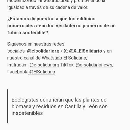
modernizando infraestructuras y promoviendo la
igualdad a través de su cadena de valor.
¿Estamos dispuestos a que los edificios
comerciales sean los verdaderos pioneros de un
futuro sostenible?
Síguenos en nuestras redes
sociales
@elsolidariorg
/
X:
@X_ElSolidario
y en
nuestro canal de Whatsapp
El Solidario
;
Instragam:
@elsolidariorg
TikTok:
@elsolidarionews
;
Facebook:
@ElSolidario
Ecologistas denuncian que las plantas de
biomasa y residuos en Castilla y León son
insostenibles