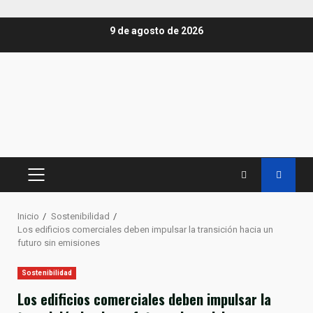
Saltar
9 de agosto de 2026
al
contenido
MENÚ
PRINCIPAL
Inicio
Sostenibilidad
Los edificios comerciales deben impulsar la transición hacia un
futuro sin emisiones
Sostenibilidad
Los edificios comerciales deben impulsar la