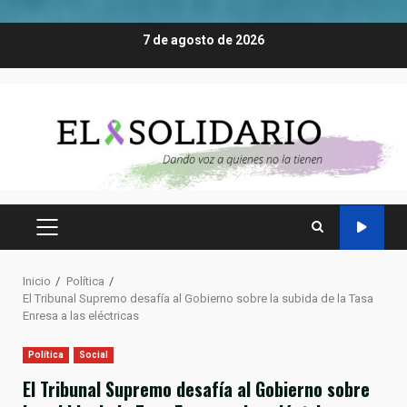
Saltar
7 de agosto de 2026
al
contenido
MENÚ
PRINCIPAL
Inicio
Política
El Tribunal Supremo desafía al Gobierno sobre la subida de la Tasa
Enresa a las eléctricas
Política
Social
El Tribunal Supremo desafía al Gobierno sobre