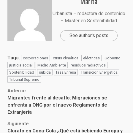
Marita
Urbanista – redactora de contenido
– Máster en Sostenibilidad
See author's posts
Tags:
corporaciones
crisis climática
eléctricas
Gobierno
justicia social
Medio Ambiente
residuos radiactivos
Sostenibilidad
subida
Tasa Enresa
Transición Energética
Tribunal Supremo
Post
Anterior
Migrantes frente al desafío: Migraciones se
navigation
enfrenta a ONG por el nuevo Reglamento de
Extranjería
Siguiente
Clorato en Coca-Cola ¿Qué está bebiendo Europa y