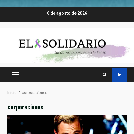
Saltar
8 de agosto de 2026
al
contenido
MENÚ
PRINCIPAL
Inicio
corporaciones
corporaciones