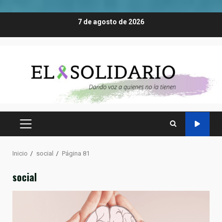
Saltar
7 de agosto de 2026
al
contenido
MENÚ
PRINCIPAL
Inicio
social
Página 81
social