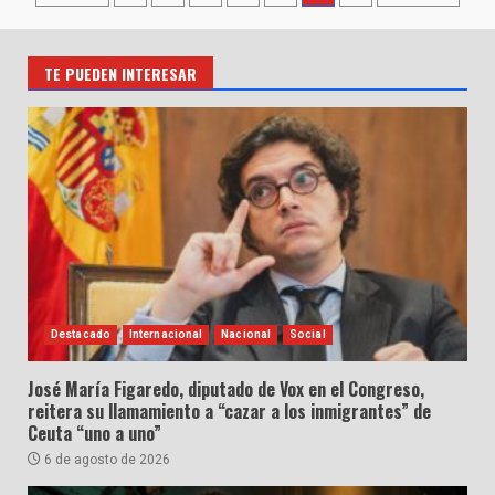
de
entradas
TE PUEDEN INTERESAR
Destacado
Internacional
Nacional
Social
José María Figaredo, diputado de Vox en el Congreso,
reitera su llamamiento a “cazar a los inmigrantes” de
Ceuta “uno a uno”
6 de agosto de 2026