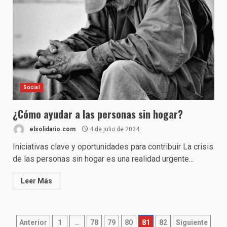
Social
¿Cómo ayudar a las personas sin hogar?
elsolidario.com
4 de julio de 2024
Iniciativas clave y oportunidades para contribuir La crisis
de las personas sin hogar es una realidad urgente...
Leer Más
Paginación
Anterior
1
…
78
79
80
81
82
Siguiente