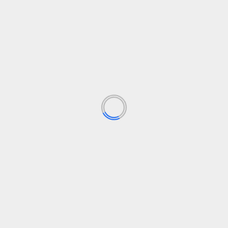
DANA
Fatima Makhoukh
30 de diciembre de 2024
,
El
re
Entre 28.000 y 41.000 migrantes en situación irregular
Sa
fueron afectados por la DANA, según Oxfam. El
gobierno...
Leer Más