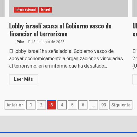
Internacional
Israel
Lobby israelí acusa al Gobierno vasco de
U
financiar el terrorismo
e
Pilar
18 de junio de 2025
El lobby israelí ha señalado al Gobierno vasco de
El
apoyar económicamente a organizaciones vinculadas
2 
al terrorismo, en un informe que ha desatado...
(U
Leer Más
Paginación
Anterior
1
2
3
4
5
6
…
93
Siguiente
de
entradas