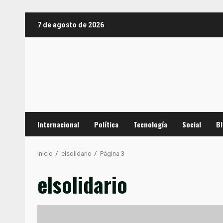
Saltar
7 de agosto de 2026
al
contenido
Internacional
Política
Tecnología
Social
B
Inicio
elsolidario
Página 3
elsolidario