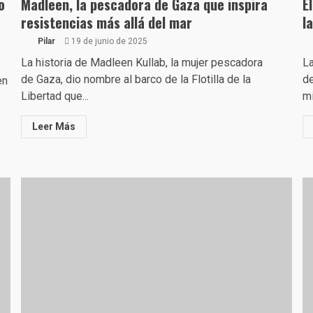
o
Madleen, la pescadora de Gaza que inspira
E
resistencias más allá del mar
l
Pilar
19 de junio de 2025
La historia de Madleen Kullab, la mujer pescadora
La
de Gaza, dio nombre al barco de la Flotilla de la
de
en
Libertad que...
mi
Leer Más