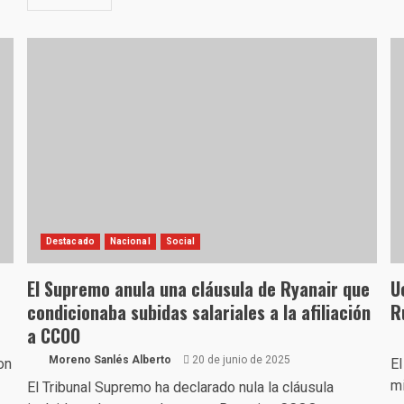
Destacado
Nacional
Social
El Supremo anula una cláusula de Ryanair que
U
condicionaba subidas salariales a la afiliación
R
a CCOO
Moreno Sanlés Alberto
20 de junio de 2025
on
El
mi
El Tribunal Supremo ha declarado nula la cláusula