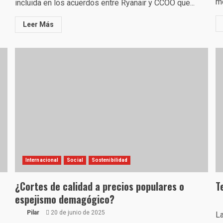
mo
incluida en los acuerdos entre Ryanair y CCOO que...
Leer Más
Internacional
Social
Sostenibilidad
¿Cortes de calidad a precios populares o
T
espejismo demagógico?
Pilar
20 de junio de 2025
La