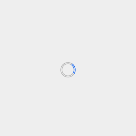
ero
l, mención Organizacional. Apasionada por la información, la crea
El corazón que corrió 3
Los campos obligatorios están marcados con
*