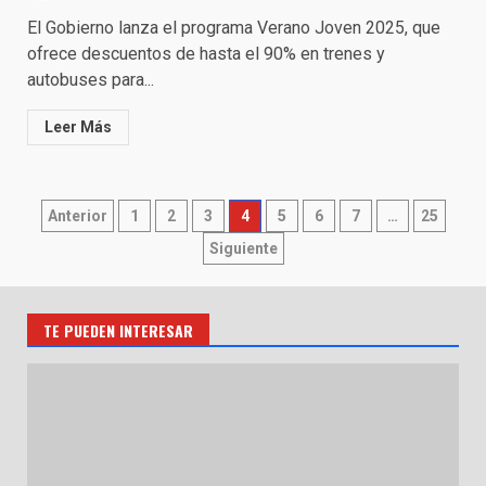
El Gobierno lanza el programa Verano Joven 2025, que
ofrece descuentos de hasta el 90% en trenes y
autobuses para...
Leer Más
Paginación
Anterior
1
2
3
4
5
6
7
…
25
de
Siguiente
entradas
TE PUEDEN INTERESAR