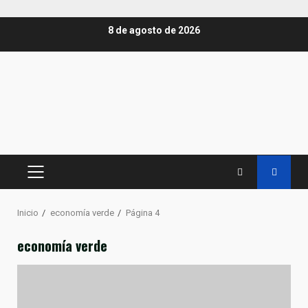
Saltar
8 de agosto de 2026
al
contenido
MENÚ
PRINCIPAL
Inicio
economía verde
Página 4
economía verde