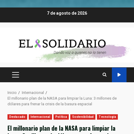
Saltar
7 de agosto de 2026
al
contenido
MENÚ
PRINCIPAL
Inicio
Internacional
El millonario plan de la NASA para limpiar la Luna: 3 millones de
dólares para frenar la crisis de la basura espacial
Destacado
Internacional
Política
Sostenibilidad
Tecnología
El millonario plan de la NASA para limpiar la