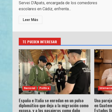
Servei D’Apats, encargada de los comedores
escolares en Cádiz, enfrenta...
Leer Más
TE PUEDEN INTERESAR
Nacional
Política
Internaci
España e Italia se enredan en un pulso
Una parej
diplomático que deja a la migración como
en Guatem
excusa, y a los pasajeros como daño
Estados U