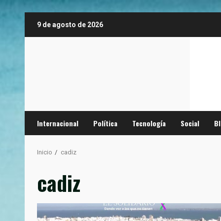
Saltar
9 de agosto de 2026
al
contenido
Internacional
Política
Tecnología
Social
B
Inicio
cadiz
cadiz