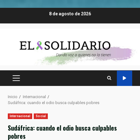
Saltar
8 de agosto de 2026
al
contenido
MENÚ
PRINCIPAL
Inicio
Internacional
Sudáfrica: cuando el odio busca culpables pobres
Internacional
Social
Sudáfrica: cuando el odio busca culpables
pobres