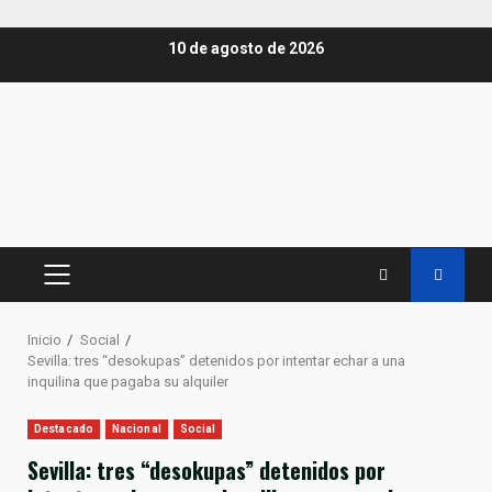
Saltar
10 de agosto de 2026
al
contenido
MENÚ
PRINCIPAL
Inicio
Social
Sevilla: tres “desokupas” detenidos por intentar echar a una
inquilina que pagaba su alquiler
Destacado
Nacional
Social
Sevilla: tres “desokupas” detenidos por