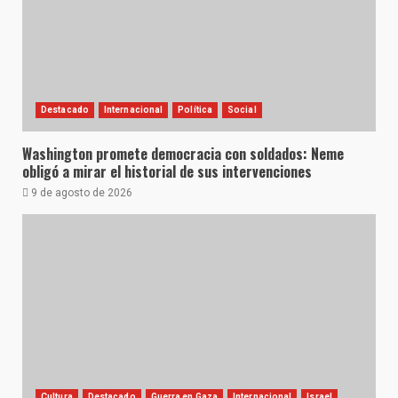
Destacado
Internacional
Política
Social
Washington promete democracia con soldados: Neme
obligó a mirar el historial de sus intervenciones
9 de agosto de 2026
Cultura
Destacado
Guerra en Gaza
Internacional
Israel