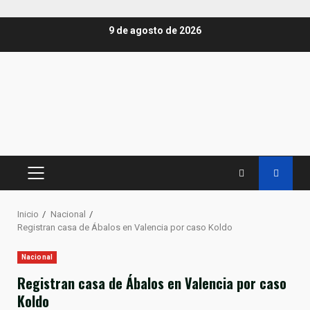
Saltar
9 de agosto de 2026
al
contenido
MENÚ
PRINCIPAL
Inicio
Nacional
Registran casa de Ábalos en Valencia por caso Koldo
Nacional
Registran casa de Ábalos en Valencia por caso
Koldo