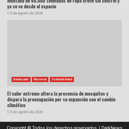
montaña de 60.000 toneladas de ropa crece sin control y
ya se ve desde el espacio
9 de agosto de 2026
Destacado
Nacional
Sostenibilidad
El calor extremo altera la presencia de mosquitos y
dispara la preocupación por su expansión con el cambio
climático
9 de agosto de 2026
Copyright © Todos los derechos reservados.
|
DarkNews