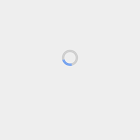
evencionsuicidio
Salud Mental
ue salva vidas… pero no las de
Clube
Los campos obligatorios están marcados con
*