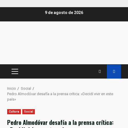
Saltar
9 de agosto de 2026
al
contenido
MENÚ
PRINCIPAL
Inicio
Social
Pedro Almodóvar desafía a la prensa crítica: «Decidí vivir en este
país»
Cultura
Social
Pedro Almodóvar desafía a la prensa crítica: