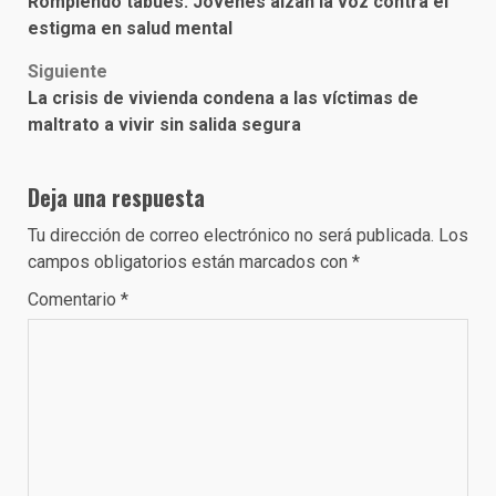
Rompiendo tabúes: Jóvenes alzan la voz contra el
navigation
estigma en salud mental
Siguiente
La crisis de vivienda condena a las víctimas de
maltrato a vivir sin salida segura
Deja una respuesta
Tu dirección de correo electrónico no será publicada.
Los
campos obligatorios están marcados con
*
Comentario
*