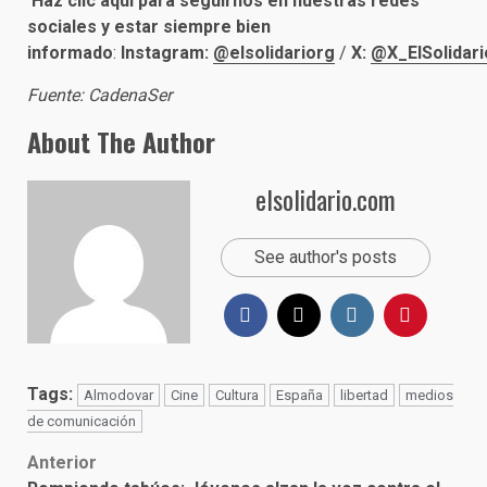
Haz clic aquí para seguirnos en nuestras redes
sociales y estar siempre bien
informado
:
Instagram:
@elsolidariorg
/
X:
@X_ElSolidari
Fuente: CadenaSer
About The Author
elsolidario.com
See author's posts
Tags:
Almodovar
Cine
Cultura
España
libertad
medios
de comunicación
Post
Anterior