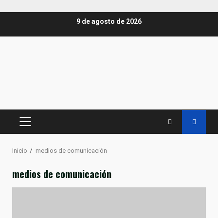
Saltar
9 de agosto de 2026
al
contenido
MENÚ
PRINCIPAL
Inicio
medios de comunicación
medios de comunicación