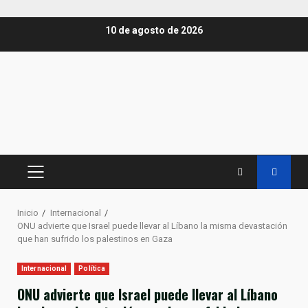
Saltar
10 de agosto de 2026
al
contenido
MENÚ
PRINCIPAL
Inicio
Internacional
ONU advierte que Israel puede llevar al Líbano la misma devastación
que han sufrido los palestinos en Gaza
Internacional
Política
ONU advierte que Israel puede llevar al Líbano