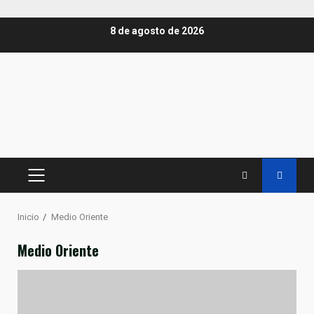
Saltar
8 de agosto de 2026
al
contenido
MENÚ
PRINCIPAL
Inicio
Medio Oriente
Medio Oriente