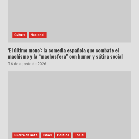
Cultura
Nacional
‘El último mono’: la comedia española que combate el
machismo y la “machosfera” con humor y sátira social
6 de agosto de 2026
Guerra en Gaza
Israel
Política
Social