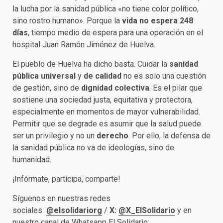
la lucha por la sanidad pública «no tiene color político,
sino rostro humano». Porque la
vida no espera 248
días
, tiempo medio de espera para una operación en el
hospital Juan Ramón Jiménez de Huelva.
El pueblo de Huelva ha dicho basta. Cuidar la
sanidad
pública universal
y
de calidad
no es solo una cuestión
de gestión, sino de
dignidad colectiva
. Es el pilar que
sostiene una sociedad justa, equitativa y protectora,
especialmente en momentos de mayor vulnerabilidad.
Permitir que se degrade es asumir que la salud puede
ser un privilegio y no un
derecho
. Por ello, la defensa de
la sanidad pública no va de ideologías, sino de
humanidad.
¡Infórmate, participa, comparte!
Síguenos en nuestras redes
sociales
@elsolidariorg
/
X:
@X_ElSolidario
y en
nuestro canal de Whatsapp
El Solidario
;