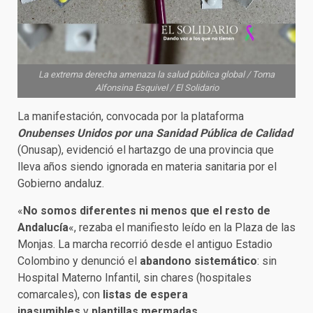
La extrema derecha amenaza la salud pública global / Toma
Alfonsina Esquivel / El Solidario
La manifestación, convocada por la plataforma
Onubenses Unidos por una Sanidad Pública de Calidad
(Onusap), evidenció el hartazgo de una provincia que
lleva años siendo ignorada en materia sanitaria por el
Gobierno andaluz.
«
No somos diferentes ni menos que el resto de
Andalucía
«, rezaba el manifiesto leído en la Plaza de las
Monjas. La marcha recorrió desde el antiguo Estadio
Colombino y denunció el
abandono sistemático
: sin
Hospital Materno Infantil, sin chares (hospitales
comarcales), con
listas de espera
inasumibles
y
plantillas mermadas
.