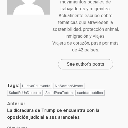
movimientos sociales de
trabajadores y migrantes.
Actualmente escribo sobre
temáticas que atraviesen la
sostenibilidad, protección animal,
inmigración y viajes.
Viajera de corazón, pasé por más
de 42 países.
See author's posts
Tags:
HuelvaSeLevanta
NoSomosMenos
SaludEsUnDerecho
SaludParaTodos
sanidadpública
Post
Anterior
La dictadura de Trump se encuentra con la
navigation
oposición judicial a sus aranceles