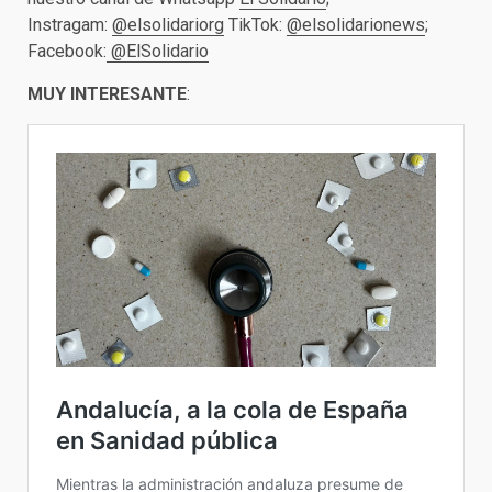
Instragam:
@elsolidariorg
TikTok:
@elsolidarionews
;
Facebook:
@ElSolidario
MUY INTERESANTE
: