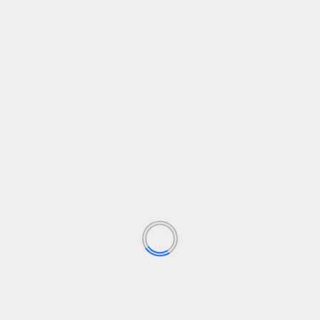
a guerra, del corazón verde gallego al ars
vanza hacia su aprobación
E