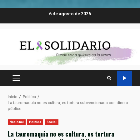
Saltar
6 de agosto de 2026
al
contenido
MENÚ
PRINCIPAL
Inicio
Política
La tauromaquia no es cultura, es tortura subvencionada con dinero
público
Nacional
Política
Social
La tauromaquia no es cultura, es tortura